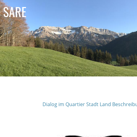
SARE
D
ialog im Quartier Stadt Land
Beschreib